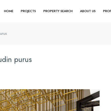
HOME
PROJECTS
PROPERTY SEARCH
ABOUT US
PROP
purus
tudin purus