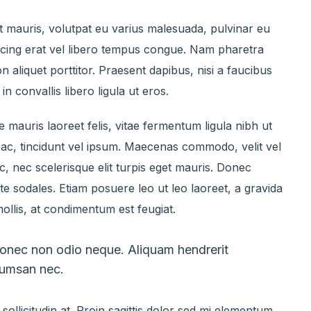
it mauris, volutpat eu varius malesuada, pulvinar eu
ipiscing erat vel libero tempus congue. Nam pharetra
aliquet porttitor. Praesent dapibus, nisi a faucibus
 convallis libero ligula ut eros.
 mauris laoreet felis, vitae fermentum ligula nibh ut
 ac, tincidunt vel ipsum. Maecenas commodo, velit vel
 nec scelerisque elit turpis eget mauris. Donec
ante sodales. Etiam posuere leo ut leo laoreet, a gravida
 mollis, at condimentum est feugiat.
 Donec non odio neque. Aliquam hendrerit
ccumsan nec.
sollicitudin at. Proin sagittis dolor sed mi elementum