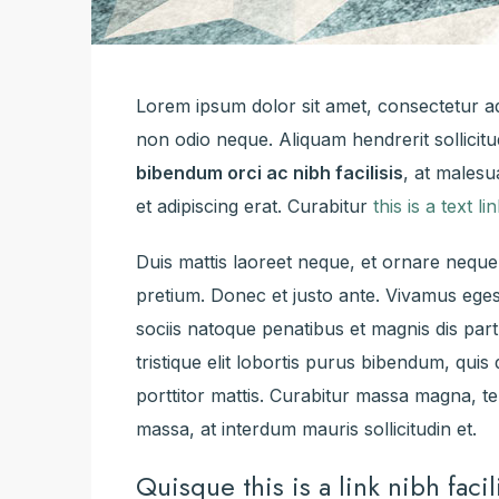
Lorem ipsum dolor sit amet, consectetur adip
non odio neque. Aliquam hendrerit sollici
bibendum orci ac nibh facilisis
, at malesu
et adipiscing erat. Curabitur
this is a text li
Duis mattis laoreet neque, et ornare neque 
pretium. Donec et justo ante. Vivamus eg
sociis natoque penatibus et magnis dis par
tristique elit lobortis purus bibendum, qui
porttitor mattis. Curabitur massa magna, tem
massa, at interdum mauris sollicitudin et.
Quisque this is a link nibh faci